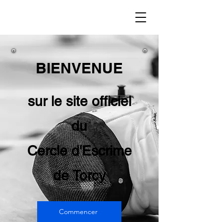
BIENVENUE
sur le site officiel
du
Cercle d'Escrime
de Torcy
Commencer