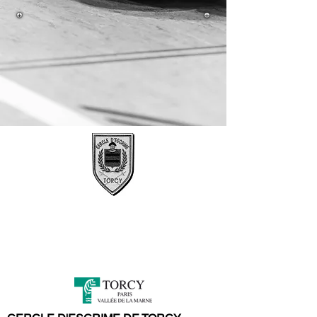
Escrime Torcy
Escrime Paris Vallée de la Marne
Escrime Seine et Marne
Cancer Sein Sport adapté
Solution RIPOSTE